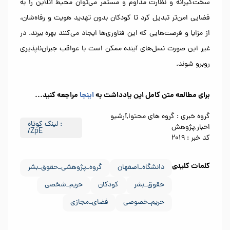
سخت‌گیرانه و نظارت مداوم و مستمر می‌توان محیط آنلاین را به
فضایی امن‌تر تبدیل کرد تا کودکان بدون تهدید هویت و رفاه‌شان،
از مزایا و فرصت‌هایی که این فناوری‌ها ایجاد می‌کنند بهره ببرند. در
غیر این صورت نسل‌های آینده ممکن است با عواقب جبران‌ناپذیری
روبرو شوند.
برای مطالعه متن کامل این یادداشت به
اینجا
مراجعه کنید...
گروه خبری :
گروه های محتوا,آرشیو
:
لینک کوتاه
اخبار,پژوهش
/ZpE
کد خبر :
2019
کلمات کلیدی
دانشگاه_اصفهان
گروه_پژوهشی_حقوق_بشر
حقوق_بشر
کودکان
حریم_شخصی
حریم_خصوصی
فضای_مجازی